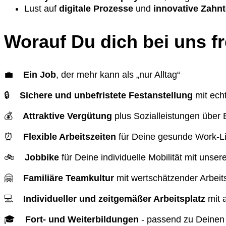
Lust auf
digitale Prozesse
und
innovative Zahn
Worauf Du dich bei uns f
💼
Ein Job
, der mehr kann als „nur Alltag“
🔒
Sichere und unbefristete Festanstellung
mit ech
💰
Attraktive Vergütung
plus Sozialleistungen über
⏰
Flexible Arbeitszeiten
für Deine gesunde Work-L
🚲
Jobbike
für Deine individuelle Mobilität mit unse
🤗
Familiäre Teamkultur
mit wertschätzender Arbei
💻
Individueller und zeitgemäßer Arbeitsplatz
mit 
🎓
Fort- und Weiterbildungen
- passend zu Deinen