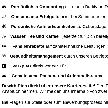
👥
Persönliches Onboarding
mit einem Buddy an D
🎉
Gemeinsame Erfolge feiern
- bei Sommerfesten
🎁
Persönliche Aufmerksamkeiten
zu Geburtstagen
☕
Wasser, Tee und Kaffee
- jederzeit für Dich bereit
🎟
Familienrabatte
auf zahntechnische Leistungen
🩺
Gesundheitsmanagement
durch unseren Betrieb
🅿
Parkplatz
direkt vor der Tür
🛋
Gemeinsame Pausen- und Aufenthaltsräume
Bewirb Dich direkt über unsere Karriereseite!
Den Ei
Anspruch nehmen. Wir melden uns innerhalb von zwe
Bei Fragen zur Stelle oder zum Bewerbungsprozess hilf