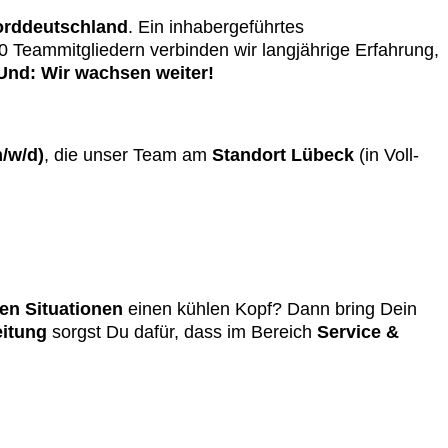
orddeutschland
. Ein inhabergeführtes
0 Teammitgliedern verbinden wir langjährige Erfahrung,
Und:
Wir wachsen weiter!
/w/d)
, die unser Team am
Standort Lübeck
(in Voll-
n Situationen
einen kühlen Kopf? Dann bring Dein
eitung
sorgst Du dafür, dass im Bereich
Service &