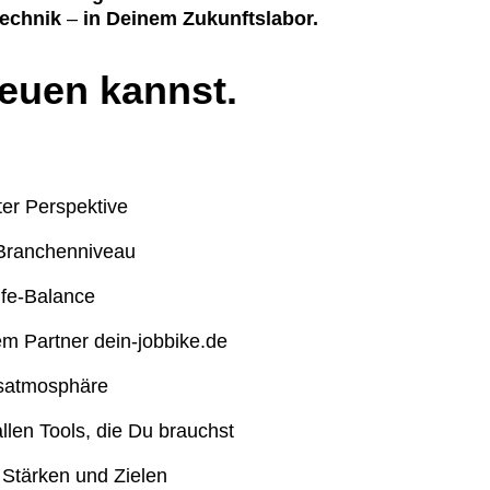
technik
–
in Deinem Zukunftslabor.
reuen kannst.
ter Perspektive
 Branchenniveau
ife-Balance
rem Partner dein-jobbike.de
tsatmosphäre
allen Tools, die Du brauchst
 Stärken und Zielen