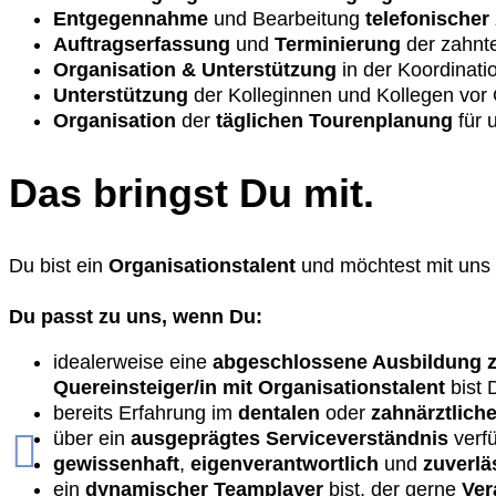
Entgegennahme
und Bearbeitung
telefonischer
Auftragserfassung
und
Terminierung
der zahnt
Organisation
& Unterstützung
in der Koordinati
Unterstützung
der Kolleginnen und Kollegen vor 
Organisation
der
täglichen Tourenplanung
für 
Das bringst Du mit.
Du bist ein
Organisationstalent
und möchtest mit uns 
Du passt zu uns, wenn Du:
idealerweise eine
abgeschlossene Ausbildung z.
Quereinsteiger/in mit Organisationstalent
bist 
bereits Erfahrung im
dentalen
oder
zahnärztlich
über ein
ausgeprägtes Serviceverständnis
verf
gewissenhaft
,
eigenverantwortlich
und
zuverlä
ein
dynamischer Teamplayer
bist, der gerne
Ver