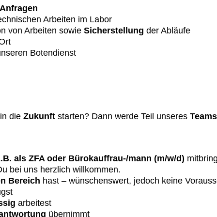
Anfragen
echnischen Arbeiten im Labor
on von Arbeiten sowie
Sicherstellung
der Abläufe
Ort
unseren Botendienst
in die
Zukunft
starten? Dann werde Teil unseres
Teams
B. als ZFA oder Bürokauffrau-/mann (m/w/d)
mitbring
Du bei uns herzlich willkommen.
en Bereich
hast – wünschenswert, jedoch keine Voraus
ügst
ssig
arbeitest
antwortung
übernimmt