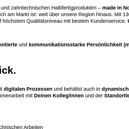
z und zahntechnischen Halbfertigprodukten –
made in N
ch am Markt ist: weit über unsere Region hinaus. Mit 13
uf höchstem Qualitätsniveau mit bestem Kundenservice.
entierte
und
kommunikationsstarke Persönlichkeit (m
ick.
it
digitalen Prozessen
und behältst auch in
dynamische
mmenarbeit mit
Deinen Kolleg/innen
und der
Standortl
chnischen Arbeiten