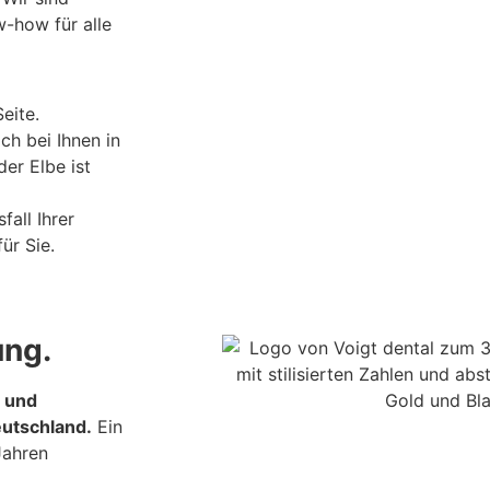
-how für alle
eite.
ch bei Ihnen in
er Elbe ist
all Ihrer
ür Sie.
ung.
z und
utschland.
Ein
Jahren