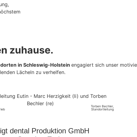
ung,
 höchstem
en zuhause.
ndorten in Schleswig-Holstein
engagiert sich unser motivi
lenden Lächeln zu verhelfen.
Torben Bechler,
rieb
Standortleitung
igt dental Produktion GmbH