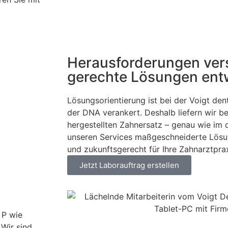
Heraus­forderungen ve
gerechte Lösungen entw
Lösungsorientierung ist bei der Voigt de
der DNA verankert. Deshalb liefern wir b
hergestellten Zahnersatz – genau wie im d
unseren Services maßgeschneiderte Lösu
und zukunftsgerecht für Ihre Zahnarztprax
Jetzt Laborauftrag erstellen
 P wie
 Wir sind