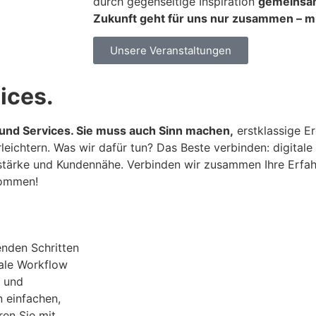
durch gegenseitige Inspiration
gemeinsam
Zukunft geht für uns nur zusammen – mi
Unsere Veranstaltungen
ices.
n und Services. Sie muss auch Sinn machen,
erstklassige Er
leichtern. Was wir dafür tun? Das Beste verbinden: digital
sstärke und Kundennähe. Verbinden wir zusammen Ihre Erfah
kommen!
enden Schritten
tale Workflow
e und
n einfachen,
en Sie mit